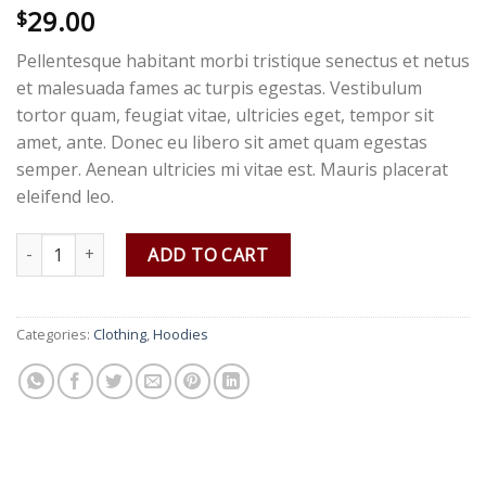
29.00
Rated
2
$
3.00
out of
Pellentesque habitant morbi tristique senectus et netus
5
based
et malesuada fames ac turpis egestas. Vestibulum
on
tortor quam, feugiat vitae, ultricies eget, tempor sit
customer
ratings
amet, ante. Donec eu libero sit amet quam egestas
semper. Aenean ultricies mi vitae est. Mauris placerat
eleifend leo.
Happy Ninja quantity
ADD TO CART
Categories:
Clothing
,
Hoodies