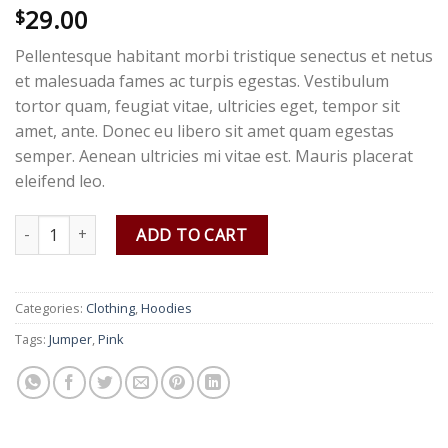
29.00
Rated
3
4.67
$
out of 5
based on
Pellentesque habitant morbi tristique senectus et netus
customer
ratings
et malesuada fames ac turpis egestas. Vestibulum
tortor quam, feugiat vitae, ultricies eget, tempor sit
amet, ante. Donec eu libero sit amet quam egestas
semper. Aenean ultricies mi vitae est. Mauris placerat
eleifend leo.
Patient Ninja quantity
ADD TO CART
Categories:
Clothing
,
Hoodies
Tags:
Jumper
,
Pink